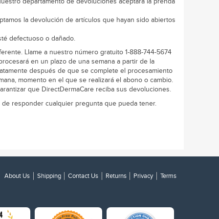
uestro departamento de devoluciones aceptará la prenda
tamos la devolución de artículos que hayan sido abiertos
sté defectuoso o dañado.
ferente. Llame a nuestro número gratuito 1-888-744-5674
procesará en un plazo de una semana a partir de la
diatamente después de que se complete el procesamiento
mana, momento en el que se realizará el abono o cambio.
arantizar que
DirectDermaCare
reciba sus devoluciones.
 de responder cualquier pregunta que pueda tener.
About Us
Shipping
Contact Us
Returns
Privacy
Terms