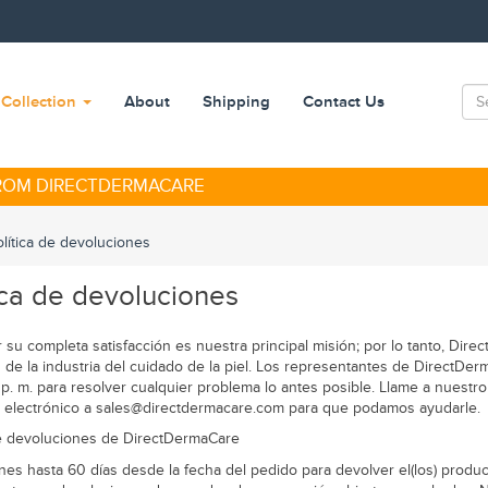
Collection
About
Shipping
Contact Us
FROM DIRECTDERMACARE
olítica de devoluciones
ica de devoluciones
r su completa satisfacción es nuestra principal misión; por lo tanto, Dir
 de la industria del cuidado de la piel. Los representantes
de DirectDer
 p. m. para resolver cualquier problema lo antes posible. Llame a nuestro
 electrónico a sales@directdermacare.com para que podamos ayudarle.
de devoluciones
de DirectDermaCare
nes hasta 60 días desde la fecha del pedido para devolver el(los) product