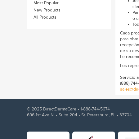
Ace
Most Popular
sie
New Products
Par
All Products
o u
Tod
Cada prod
para obte
recepción
de su dev
Le recome
Los repre
Servicio a
(888) 744
sales@di
© 2025 DirectDermaCare •
1-888-744-5674
696 1st Ave N. • Suite 204 • St. Petersburg, FL • 33704