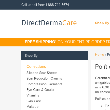
Call us toll-free:
1-888-744-5674
DirectDerma
Care
Shop By 
FREE SHIPPING
* ON YOUR ENTIRE ORDER 
Home
/
P
Shop By:
Polít
Collections
Silicone Scar Sheets
Garantiza
Scar Reduction Creams
amigables
Compression Garments
m. a 6:00
Eye Care & Ocular
un correo
Vitamins
Política 
Skin Care
Tie
Makeup