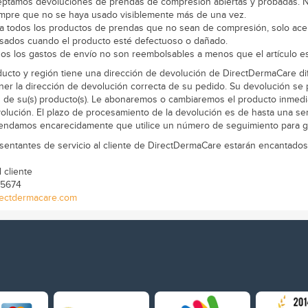
ptamos devoluciones de prendas de compresión abiertas y probadas. N
mpre que no se haya usado visiblemente más de una vez.
a todos los productos de prendas que no sean de compresión, solo acep
sados ​​cuando el producto esté defectuoso o dañado.
os los gastos de envío no son reembolsables a menos que el artículo e
ucto y región tiene una dirección de devolución
de DirectDermaCare
di
ner la dirección de devolución correcta de su pedido. Su devolución se 
 de su(s) producto(s). Le abonaremos o cambiaremos el producto inme
olución. El plazo de procesamiento de la devolución es de hasta una se
ndamos encarecidamente que utilice un número de seguimiento para g
sentantes de servicio al cliente
de DirectDermaCare
estarán encantados
l cliente
-5674
rectdermacare.com